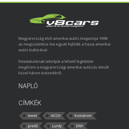
Magyarország első amerikai autós magazinja 1998-
as megszületése óta együtt fejlődik a hazai amerikai
autós kultúrával.
Feladatunknak tekintjük a lehető legtöbbet
megőrizni a magyarországi amerikai autózás elmúlt
közel három évtizedéről.
NAPLÓ
CÍMKÉK
meet
ACCH
Komárom
pre65
Lurdy
DNY