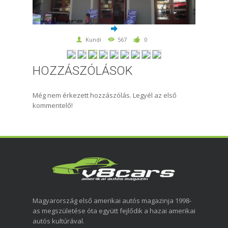
Kundi
567
0
HOZZÁSZÓLÁSOK
Még nem érkezett hozzászólás. Legyél az első
kommentelő!
Magyarország első amerikai autós magazinja 1998-
as megszületése óta együtt fejlődik a hazai amerikai
autós kultúrával.