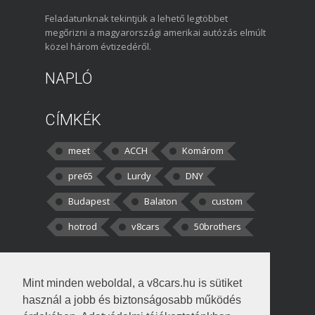
Feladatunknak tekintjük a lehető legtöbbet
megőrizni a magyarországi amerikai autózás elmúlt
közel három évtizedéről.
NAPLÓ
CÍMKÉK
meet
ACCH
Komárom
pre65
Lurdy
DNY
Budapest
Balaton
custom
hotrod
v8cars
50brothers
HOZZÁSZÓLÁSOK
Mint minden weboldal, a v8cars.hu is sütiket
kortisz:
Elszúrtam! Én csak két
használ a jobb és biztonságosabb működés
darabbaal számoltam. Nem tudtam, hogy fél autót,