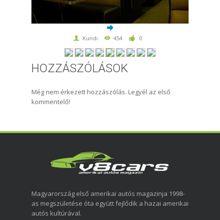
Kundi
454
0
HOZZÁSZÓLÁSOK
Még nem érkezett hozzászólás. Legyél az első
kommentelő!
Magyarország első amerikai autós magazinja 1998-
as megszületése óta együtt fejlődik a hazai amerikai
autós kultúrával.