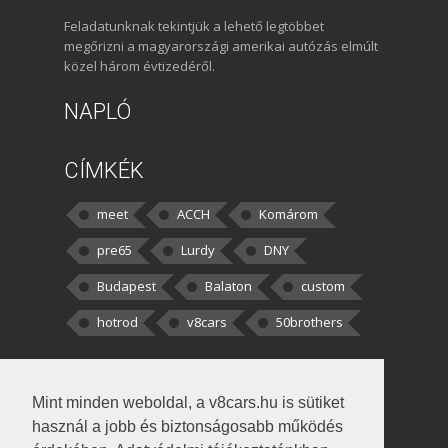
Feladatunknak tekintjük a lehető legtöbbet
megőrizni a magyarországi amerikai autózás elmúlt
közel három évtizedéről.
NAPLÓ
CÍMKÉK
meet
ACCH
Komárom
pre65
Lurdy
DNY
Budapest
Balaton
custom
hotrod
v8cars
50brothers
HOZZÁSZÓLÁSOK
Mint minden weboldal, a v8cars.hu is sütiket
kortisz:
Elszúrtam! Én csak két
használ a jobb és biztonságosabb működés
darabbaal számoltam. Nem tudtam, hogy fél autót,