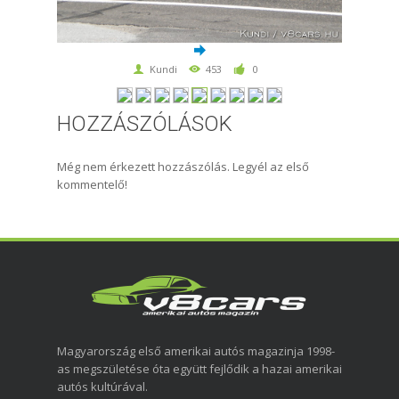
Kundi
453
0
HOZZÁSZÓLÁSOK
Még nem érkezett hozzászólás. Legyél az első
kommentelő!
Magyarország első amerikai autós magazinja 1998-
as megszületése óta együtt fejlődik a hazai amerikai
autós kultúrával.