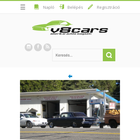
☰
Napló
Belépés
Regisztráció