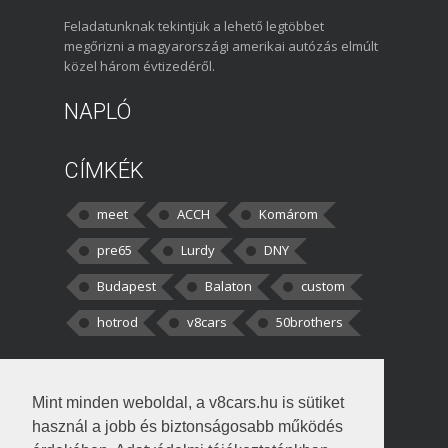
Feladatunknak tekintjük a lehető legtöbbet
megőrizni a magyarországi amerikai autózás elmúlt
közel három évtizedéről.
NAPLÓ
CÍMKÉK
meet
ACCH
Komárom
pre65
Lurdy
DNY
Budapest
Balaton
custom
hotrod
v8cars
50brothers
HOZZÁSZÓLÁSOK
Mint minden weboldal, a v8cars.hu is sütiket
kortisz:
Elszúrtam! Én csak két
használ a jobb és biztonságosabb működés
darabbaal számoltam. Nem tudtam, hogy fél autót,