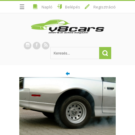
☰
Napló
Belépés
Regisztráció