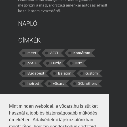
megőrizni a magyarországi amerikai autózás elmúlt
közel három évtizedéről.
NAPLÓ
CÍMKÉK
meet
ACCH
Komárom
pre65
Lurdy
DNY
Budapest
Balaton
custom
hotrod
v8cars
50brothers
HOZZÁSZÓLÁSOK
Mint minden weboldal, a v8cars.hu is sütiket
kortisz:
Elszúrtam! Én csak két
használ a jobb és biztonságosabb működés
darabbaal számoltam. Nem tudtam, hogy fél autót,
érdekében. Adatvédelmi tájékoztatónkban
megtalálod, hogyan gondoskodunk adataid