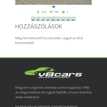
Zola
344
0
HOZZÁSZÓLÁSOK
Még nem érkezett hozzászólás. Legyél az első
kommentelő!
Magyarország első amerikai autós magazinja 1998-
as megszületése óta együtt fejlődik a hazai amerikai
autós kultúrával.
Feladatunknak tekintjük a lehető legtöbbet