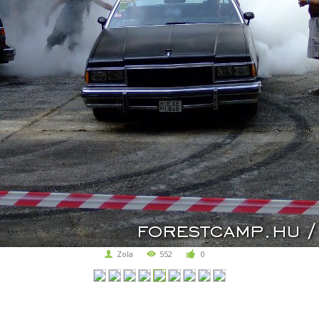
Zola
552
0