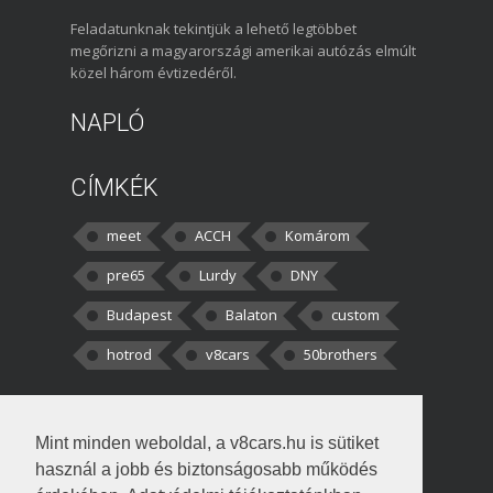
Feladatunknak tekintjük a lehető legtöbbet
megőrizni a magyarországi amerikai autózás elmúlt
közel három évtizedéről.
NAPLÓ
CÍMKÉK
meet
ACCH
Komárom
pre65
Lurdy
DNY
Budapest
Balaton
custom
hotrod
v8cars
50brothers
HOZZÁSZÓLÁSOK
Mint minden weboldal, a v8cars.hu is sütiket
kortisz:
Elszúrtam! Én csak két
használ a jobb és biztonságosabb működés
darabbaal számoltam. Nem tudtam, hogy fél autót,