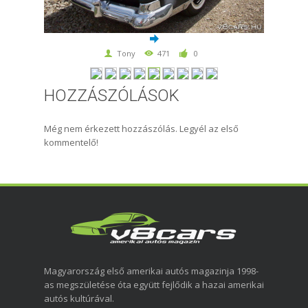
Tony
471
0
HOZZÁSZÓLÁSOK
Még nem érkezett hozzászólás. Legyél az első
kommentelő!
Magyarország első amerikai autós magazinja 1998-
as megszületése óta együtt fejlődik a hazai amerikai
autós kultúrával.