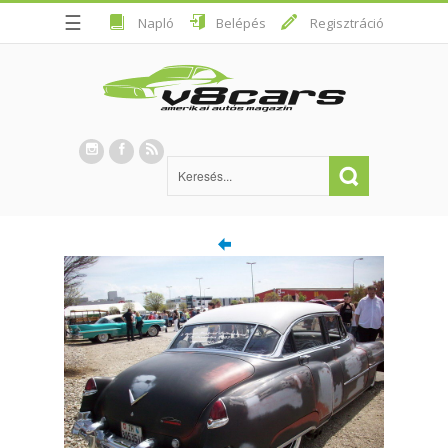
☰
Napló
Belépés
Regisztráció