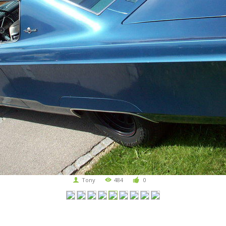
Tony
484
0