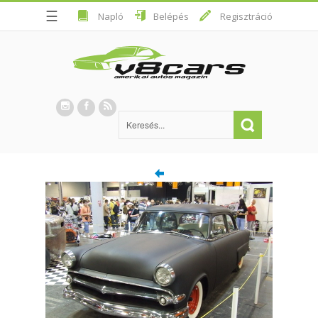
☰
Napló
Belépés
Regisztráció