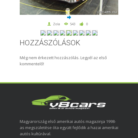
Zola
543
0
HOZZÁSZÓLÁSOK
Még nem érkezett hozzászólás. Legyél az első
kommentelő!
Magyarország első amerikai autós magazinja 1998-
as megszületése óta együtt fejlődik a hazai amerikai
autós kultúrával.