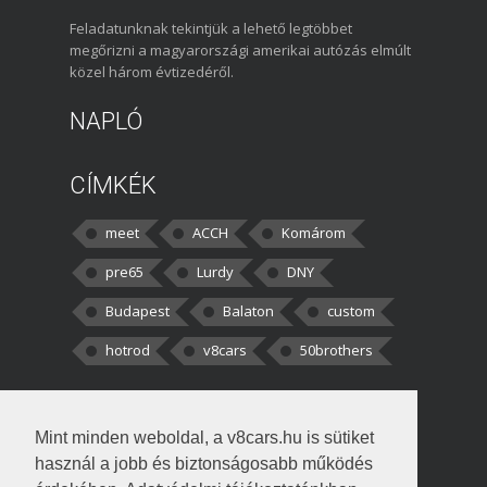
Feladatunknak tekintjük a lehető legtöbbet
megőrizni a magyarországi amerikai autózás elmúlt
közel három évtizedéről.
NAPLÓ
CÍMKÉK
meet
ACCH
Komárom
pre65
Lurdy
DNY
Budapest
Balaton
custom
hotrod
v8cars
50brothers
HOZZÁSZÓLÁSOK
Mint minden weboldal, a v8cars.hu is sütiket
kortisz:
Elszúrtam! Én csak két
használ a jobb és biztonságosabb működés
darabbaal számoltam. Nem tudtam, hogy fél autót,