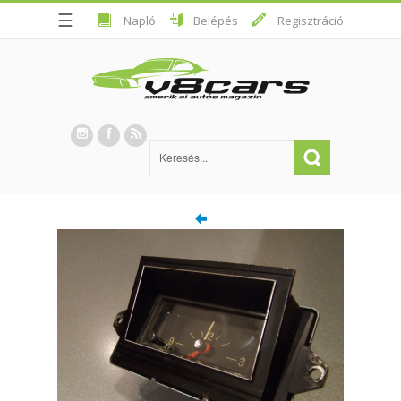
☰
Napló
Belépés
Regisztráció