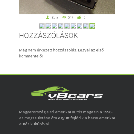
Zola
547
0
HOZZÁSZÓLÁSOK
Még nem érkezett hozzászólás. Legyél az első
kommentelő!
Magyarország első amerikai autós magazinja 1998-
as megszületése óta együtt fejlődik a hazai amerikai
autós kultúrával.