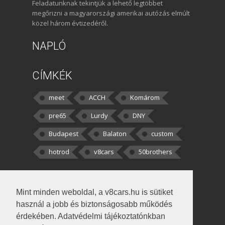
Feladatunknak tekintjük a lehető legtöbbet
megőrizni a magyarországi amerikai autózás elmúlt
közel három évtizedéről.
NAPLÓ
CÍMKÉK
meet
ACCH
Komárom
pre65
Lurdy
DNY
Budapest
Balaton
custom
hotrod
v8cars
50brothers
HOZZÁSZÓLÁSOK
Mint minden weboldal, a v8cars.hu is sütiket
kortisz:
Elszúrtam! Én csak két
használ a jobb és biztonságosabb működés
darabbaal számoltam. Nem tudtam, hogy fél autót,
érdekében. Adatvédelmi tájékoztatónkban