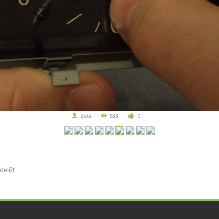
Zola
533
0
telő!