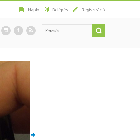
Napló
Belépés
Regisztráció