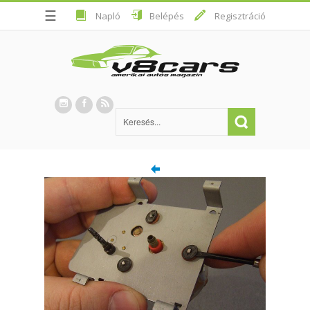
☰
Napló
Belépés
Regisztráció