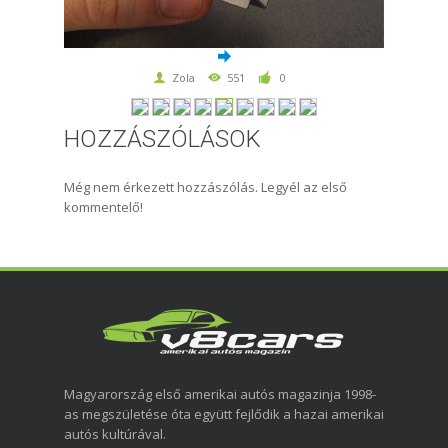
Zola
551
0
HOZZÁSZÓLÁSOK
Még nem érkezett hozzászólás. Legyél az első
kommentelő!
Magyarország első amerikai autós magazinja 1998-
as megszületése óta együtt fejlődik a hazai amerikai
autós kultúrával.