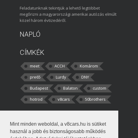
Feladatunknak tekintjük a lehető legtöbbet
megőrizni a magyarországi amerikai autózás elmúlt
közel három évtizedéről.
NAPLÓ
CÍMKÉK
meet
ACCH
Komárom
pre65
Lurdy
DNY
Budapest
Balaton
custom
hotrod
v8cars
50brothers
HOZZÁSZÓLÁSOK
Mint minden weboldal, a v8cars.hu is sütiket
kortisz:
Elszúrtam! Én csak két
használ a jobb és biztonságosabb működés
darabbaal számoltam. Nem tudtam, hogy fél autót,