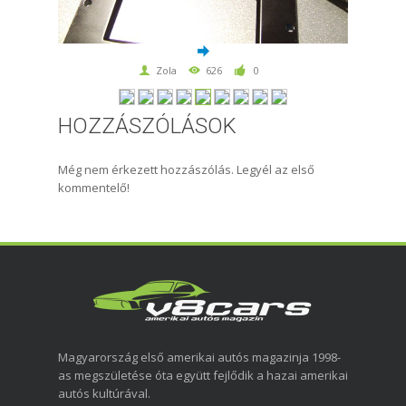
Zola
626
0
HOZZÁSZÓLÁSOK
Még nem érkezett hozzászólás. Legyél az első
kommentelő!
Magyarország első amerikai autós magazinja 1998-
as megszületése óta együtt fejlődik a hazai amerikai
autós kultúrával.