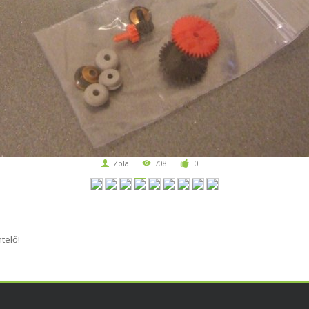
Zola
708
0
telő!