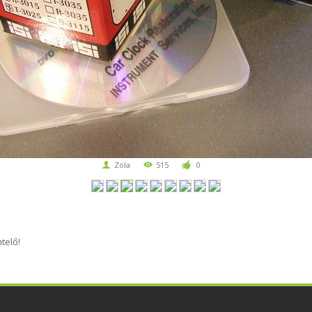
Zola
515
0
telő!