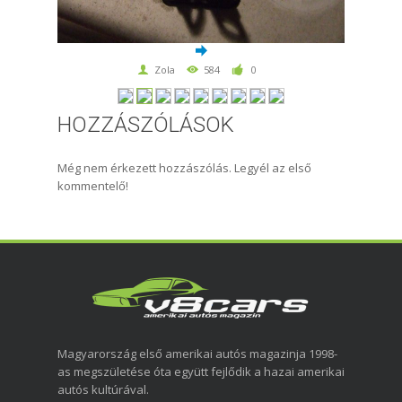
Zola
584
0
HOZZÁSZÓLÁSOK
Még nem érkezett hozzászólás. Legyél az első
kommentelő!
Magyarország első amerikai autós magazinja 1998-
as megszületése óta együtt fejlődik a hazai amerikai
autós kultúrával.