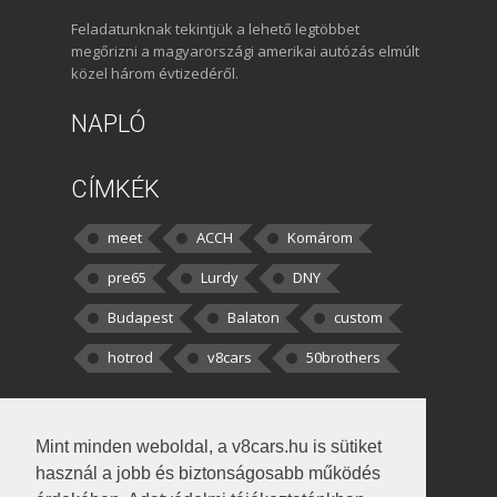
Feladatunknak tekintjük a lehető legtöbbet
megőrizni a magyarországi amerikai autózás elmúlt
közel három évtizedéről.
NAPLÓ
CÍMKÉK
meet
ACCH
Komárom
pre65
Lurdy
DNY
Budapest
Balaton
custom
hotrod
v8cars
50brothers
HOZZÁSZÓLÁSOK
Mint minden weboldal, a v8cars.hu is sütiket
kortisz:
Elszúrtam! Én csak két
használ a jobb és biztonságosabb működés
darabbaal számoltam. Nem tudtam, hogy fél autót,