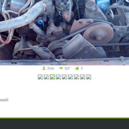
Zola
523
0
telő!