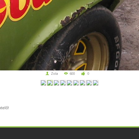
Zola
600
0
telő!