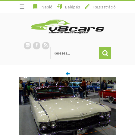
☰
Napló
Belépés
Regisztráció