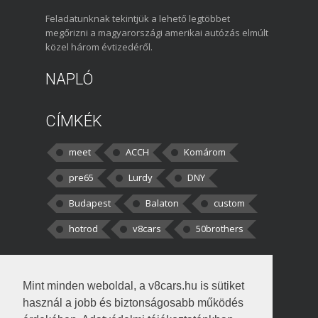
Feladatunknak tekintjük a lehető legtöbbet
megőrizni a magyarországi amerikai autózás elmúlt
közel három évtizedéről.
NAPLÓ
CÍMKÉK
meet
ACCH
Komárom
pre65
Lurdy
DNY
Budapest
Balaton
custom
hotrod
v8cars
50brothers
HOZZÁSZÓLÁSOK
Mint minden weboldal, a v8cars.hu is sütiket
kortisz:
Elszúrtam! Én csak két
használ a jobb és biztonságosabb működés
darabbaal számoltam. Nem tudtam, hogy fél autót,