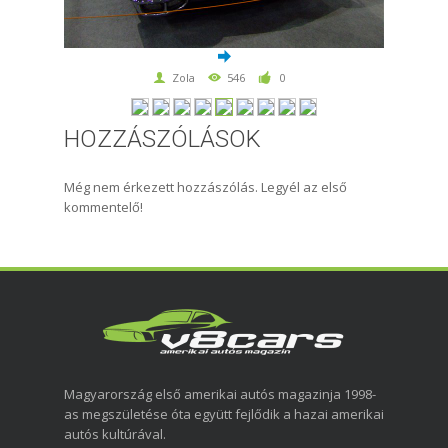
Zola
546
0
HOZZÁSZÓLÁSOK
Még nem érkezett hozzászólás. Legyél az első
kommentelő!
Magyarország első amerikai autós magazinja 1998-
as megszületése óta együtt fejlődik a hazai amerikai
autós kultúrával.