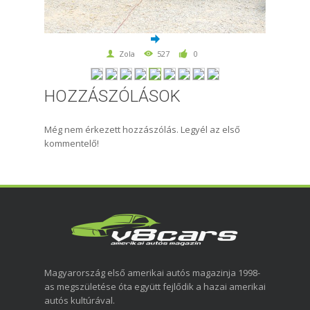
Zola
527
0
HOZZÁSZÓLÁSOK
Még nem érkezett hozzászólás. Legyél az első
kommentelő!
Magyarország első amerikai autós magazinja 1998-
as megszületése óta együtt fejlődik a hazai amerikai
autós kultúrával.