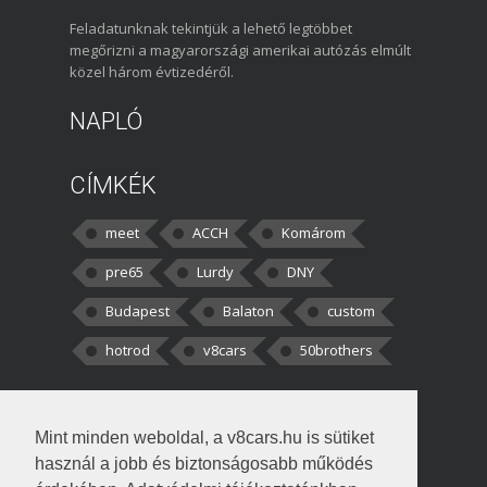
Feladatunknak tekintjük a lehető legtöbbet
megőrizni a magyarországi amerikai autózás elmúlt
közel három évtizedéről.
NAPLÓ
CÍMKÉK
meet
ACCH
Komárom
pre65
Lurdy
DNY
Budapest
Balaton
custom
hotrod
v8cars
50brothers
HOZZÁSZÓLÁSOK
Mint minden weboldal, a v8cars.hu is sütiket
kortisz:
Elszúrtam! Én csak két
használ a jobb és biztonságosabb működés
darabbaal számoltam. Nem tudtam, hogy fél autót,