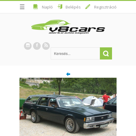
☰
Napló
Belépés
Regisztráció