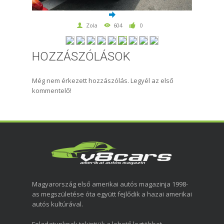
Zola
604
0
HOZZÁSZÓLÁSOK
Még nem érkezett hozzászólás. Legyél az első
kommentelő!
Magyarország első amerikai autós magazinja 1998-
as megszületése óta együtt fejlődik a hazai amerikai
autós kultúrával.
Feladatunknak tekintjük a lehető legtöbbet