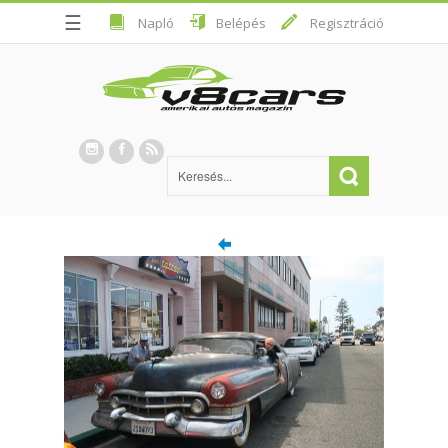
☰
Napló
Belépés
Regisztráció