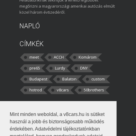
megőrizni a magyarországi amerikai autózás elmúlt
közel három évtizedéről.
NAPLÓ
CÍMKÉK
meet
ACCH
Komárom
pre65
Lurdy
DNY
Budapest
Balaton
custom
hotrod
v8cars
50brothers
HOZZÁSZÓLÁSOK
Mint minden weboldal, a v8cars.hu is sütiket
kortisz:
Elszúrtam! Én csak két
használ a jobb és biztonságosabb működés
darabbaal számoltam. Nem tudtam, hogy fél autót,
érdekében. Adatvédelmi tájékoztatónkban