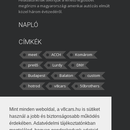
megőrizni a magyarországi amerikai autózás elmúlt
közel három évtizedéről.
NAPLÓ
CÍMKÉK
meet
ACCH
Komárom
pre65
Lurdy
DNY
Budapest
Balaton
custom
hotrod
v8cars
50brothers
HOZZÁSZÓLÁSOK
Mint minden weboldal, a v8cars.hu is sütiket
kortisz:
Elszúrtam! Én csak két
használ a jobb és biztonságosabb működés
darabbaal számoltam. Nem tudtam, hogy fél autót,
érdekében. Adatvédelmi tájékoztatónkban