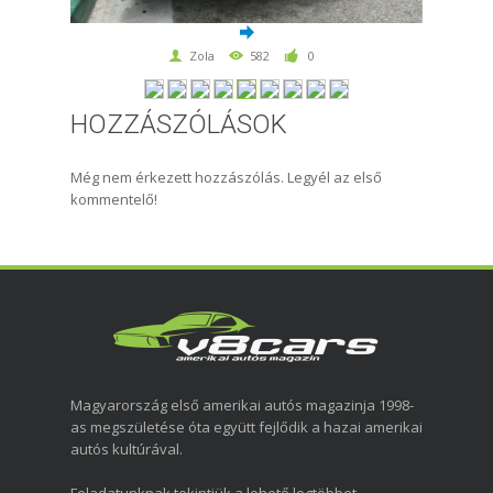
Zola
582
0
HOZZÁSZÓLÁSOK
Még nem érkezett hozzászólás. Legyél az első
kommentelő!
Magyarország első amerikai autós magazinja 1998-
as megszületése óta együtt fejlődik a hazai amerikai
autós kultúrával.
Feladatunknak tekintjük a lehető legtöbbet