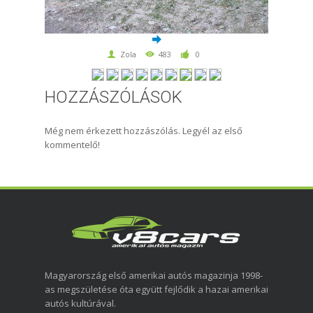
Zola
483
0
HOZZÁSZÓLÁSOK
Még nem érkezett hozzászólás. Legyél az első
kommentelő!
Magyarország első amerikai autós magazinja 1998-
as megszületése óta együtt fejlődik a hazai amerikai
autós kultúrával.