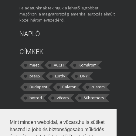
Feladatunknak tekintjük a lehető legtöbbet
megőrizni a magyarországi amerikai autózás elmúlt
közel három évtizedéről.
NAPLÓ
CÍMKÉK
meet
ACCH
Komárom
pre65
Lurdy
DNY
Budapest
Balaton
custom
hotrod
v8cars
50brothers
HOZZÁSZÓLÁSOK
Mint minden weboldal, a v8cars.hu is sütiket
kortisz:
Elszúrtam! Én csak két
használ a jobb és biztonságosabb működés
darabbaal számoltam. Nem tudtam, hogy fél autót,