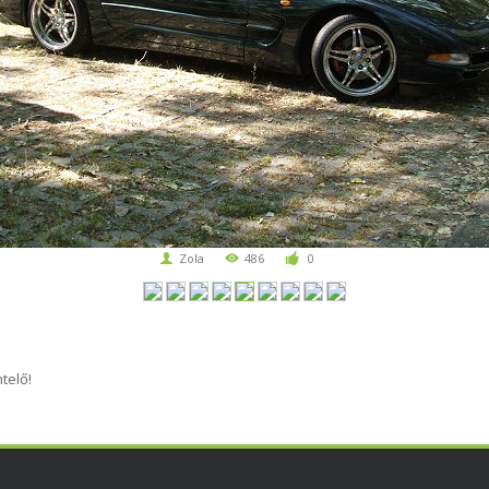
Zola
486
0
telő!