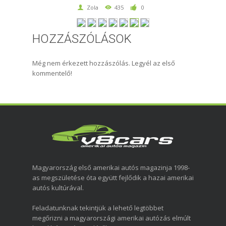
Zola
435
0
HOZZÁSZÓLÁSOK
Még nem érkezett hozzászólás. Legyél az első
kommentelő!
Magyarország első amerikai autós magazinja 1998-
as megszületése óta együtt fejlődik a hazai amerikai
autós kultúrával.
Feladatunknak tekintjük a lehető legtöbbet
megőrizni a magyarországi amerikai autózás elmúlt