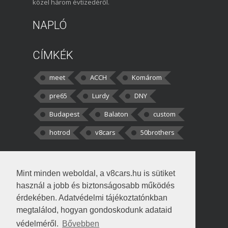
közel három évtizedéről.
NAPLÓ
CÍMKÉK
meet
ACCH
Komárom
pre65
Lurdy
DNY
Budapest
Balaton
custom
hotrod
v8cars
50brothers
HOZZÁSZÓLÁSOK
Mint minden weboldal, a v8cars.hu is sütiket
kortisz:
Elszúrtam! Én csak két
használ a jobb és biztonságosabb működés
darabbaal számoltam. Nem tudtam, hogy fél autót,
érdekében. Adatvédelmi tájékoztatónkban
megtalálod, hogyan gondoskodunk adataid
Béke:
Tényleg nagyon jó kérdés volt
védelméről.
Bővebben