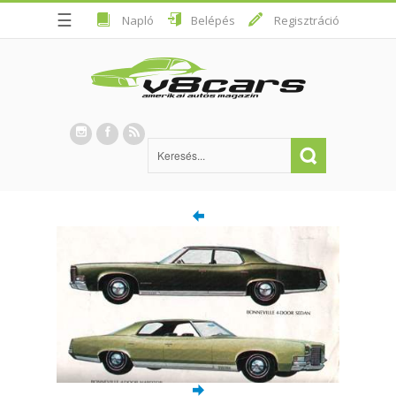
☰
Napló
Belépés
Regisztráció