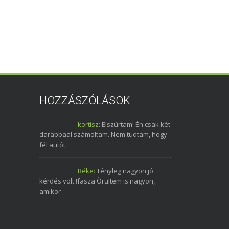
HOZZÁSZÓLÁSOK
kortisz:
Elszúrtam! Én csak két
darabbaal számoltam. Nem tudtam, hogy
fél autót,
Béke:
Tényleg nagyon jó
kérdés volt !fasza Örültem is nagyon,
amikor