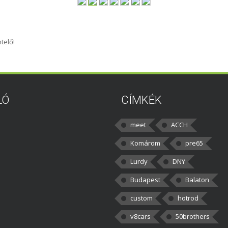
telő!
LÓ
CÍMKÉK
meet
ACCH
Komárom
pre65
Lurdy
DNY
Budapest
Balaton
custom
hotrod
v8cars
50brothers