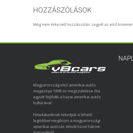
HOZZÁSZÓLÁSOK
Még nem érkezett hozzászólás. Legyél az első kommen
NAP
Magyarország első amerikai autós
magazinja 1998-as megszületése óta
együtt fejlődik a hazai amerikai autós
kultúrával.
Feladatunknak tekintjük a lehető
legtöbbet megőrizni a magyarországi
amerikai autózás elmúlt közel három
évtizedéről.