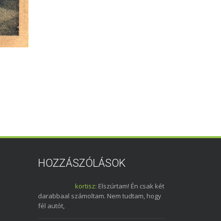
HOZZÁSZÓLÁSOK
kortisz:
Elszúrtam! Én csak két
darabbaal számoltam. Nem tudtam, hogy
fél autót,