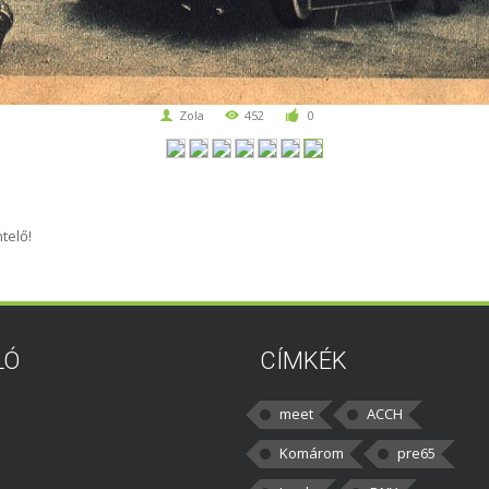
Zola
452
0
telő!
LÓ
CÍMKÉK
meet
ACCH
Komárom
pre65