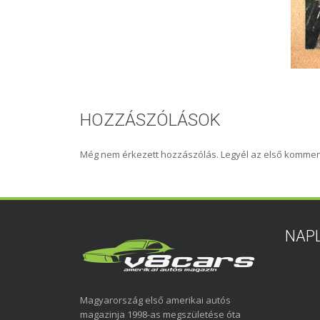
HOZZÁSZÓLÁSOK
Még nem érkezett hozzászólás. Legyél az első kommen
NAP
Magyarország első amerikai autós
magazinja 1998-as megszületése óta