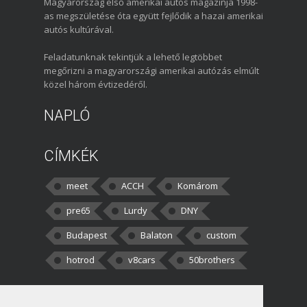
Magyarország első amerikai autós magazinja 1998-
as megszületése óta együtt fejlődik a hazai amerikai
autós kultúrával.
Feladatunknak tekintjük a lehető legtöbbet
megőrizni a magyarországi amerikai autózás elmúlt
közel három évtizedéről.
NAPLÓ
CÍMKÉK
meet
ACCH
Komárom
pre65
Lurdy
DNY
Budapest
Balaton
custom
hotrod
v8cars
50brothers
HOZZÁSZÓLÁSOK