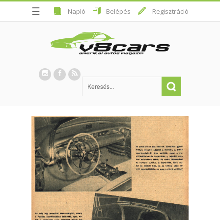
☰
Napló
Belépés
Regisztráció