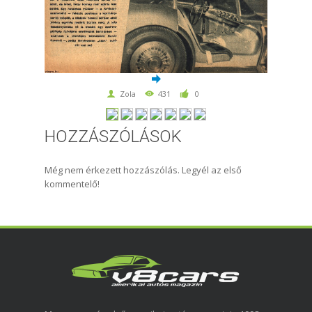
Zola
431
0
HOZZÁSZÓLÁSOK
Még nem érkezett hozzászólás. Legyél az első
kommentelő!