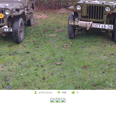
erős imre
468
0