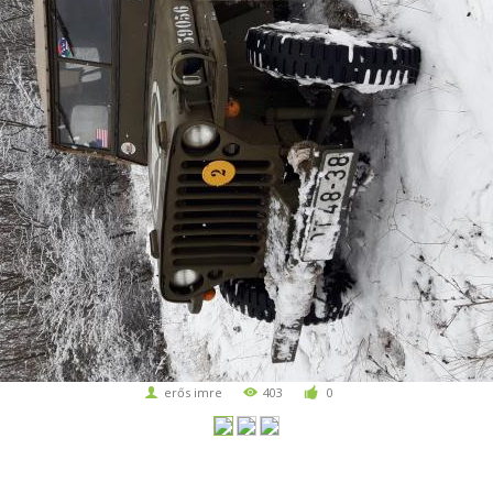
erős imre
403
0