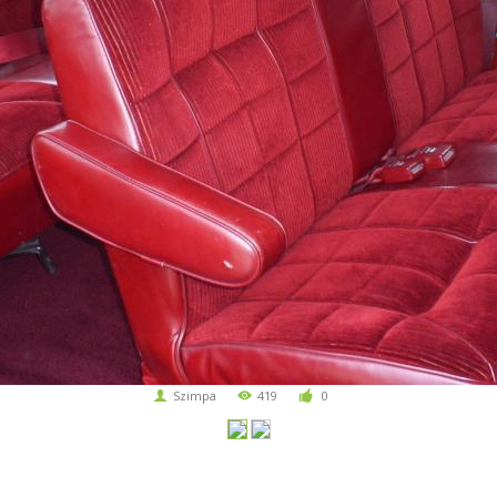
Szimpa
419
0