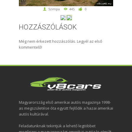
Szimpa
445
0
HOZZÁSZÓLÁSOK
Még nem érkezett hozzászólás. Legyél az első
kommentelő!
Magyarország első amerikai autós magazinja 1998-
as megszületése óta együtt fejlődik a hazai amerikai
autós kultúrával.
Feladatunknak tekintjük a lehető legtöbbet
megőrizni a magyarországi amerikai autózás elmúlt