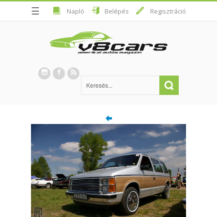
☰
Napló
Belépés
Regisztráció