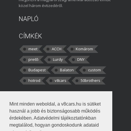
közel három évtizedéről.
NAPLÓ
CÍMKÉK
meet
ACCH
Komárom
pre65
Lurdy
DNY
Budapest
Balaton
custom
hotrod
v8cars
50brothers
HOZZÁSZÓLÁSOK
Mint minden weboldal, a v8cars.hu is sütiket
kortisz:
Elszúrtam! Én csak két
használ a jobb és biztonságosabb működés
darabbaal számoltam. Nem tudtam, hogy fél autót,
érdekében. Adatvédelmi tájékoztatónkban
megtalálod, hogyan gondoskodunk adataid
Béke:
Tényleg nagyon jó kérdés volt