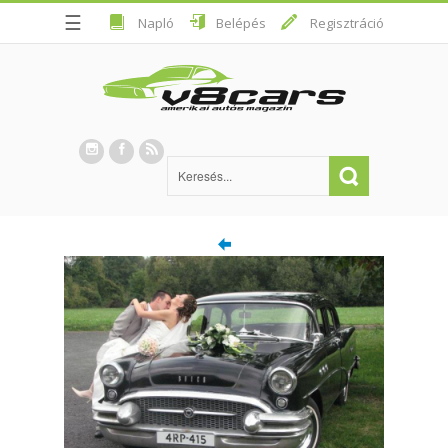
☰
Napló
Belépés
Regisztráció