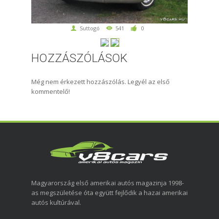
Suttogó
541
0
HOZZÁSZÓLÁSOK
Még nem érkezett hozzászólás. Legyél az első
kommentelő!
Magyarország első amerikai autós magazinja 1998-
as megszületése óta együtt fejlődik a hazai amerikai
autós kultúrával.