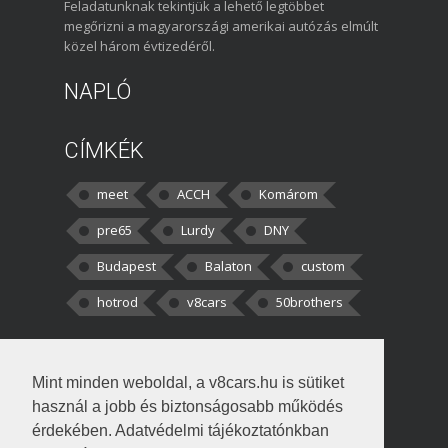
Feladatunknak tekintjük a lehető legtöbbet
megőrizni a magyarországi amerikai autózás elmúlt
közel három évtizedéről.
NAPLÓ
CÍMKÉK
meet
ACCH
Komárom
pre65
Lurdy
DNY
Budapest
Balaton
custom
hotrod
v8cars
50brothers
HOZZÁSZÓLÁSOK
Mint minden weboldal, a v8cars.hu is sütiket
kortisz:
Elszúrtam! Én csak két
használ a jobb és biztonságosabb működés
darabbaal számoltam. Nem tudtam, hogy fél autót,
érdekében. Adatvédelmi tájékoztatónkban