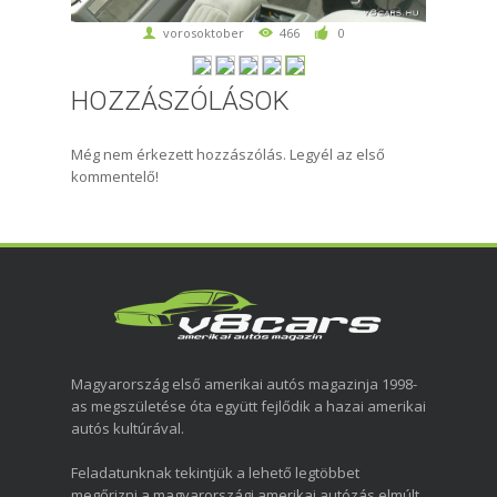
vorosoktober
466
0
HOZZÁSZÓLÁSOK
Még nem érkezett hozzászólás. Legyél az első
kommentelő!
Magyarország első amerikai autós magazinja 1998-
as megszületése óta együtt fejlődik a hazai amerikai
autós kultúrával.
Feladatunknak tekintjük a lehető legtöbbet
megőrizni a magyarországi amerikai autózás elmúlt