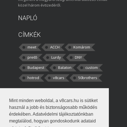
közel három évtizedéről.
NAPLÓ
CÍMKÉK
meet
ACCH
Komárom
pre65
Lurdy
DNY
Budapest
Balaton
custom
hotrod
v8cars
50brothers
HOZZÁSZÓLÁSOK
Mint minden weboldal, a v8cars.hu is sütiket
kortisz:
Elszúrtam! Én csak két
használ a jobb és biztonságosabb működés
darabbaal számoltam. Nem tudtam, hogy fél autót,
érdekében. Adatvédelmi tájékoztatónkban
megtalálod, hogyan gondoskodunk adataid
Béke:
Tényleg nagyon jó kérdés volt