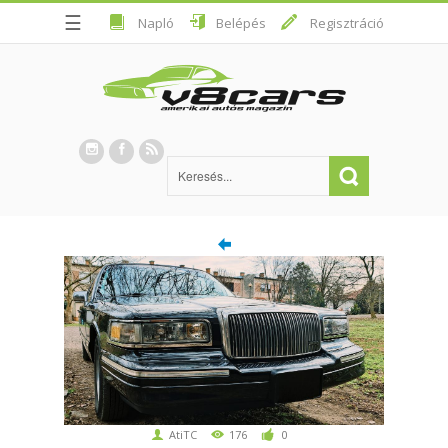
☰
Napló
Belépés
Regisztráció
AtiTC
176
0