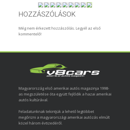
HOZZÁSZÓLÁSOK
Még nem érkezett hozzászólás. Legyél az első
kommentelő!
Magyarország első amerikai autós magazinja 1998-
as megszületése óta együtt fejlődik a hazai amerikai
autós kultúrával.
Feladatunknak tekintjük a lehető legtöbbet
megőrizni a magyarországi amerikai autózás elmúlt
közel három évtizedéről.