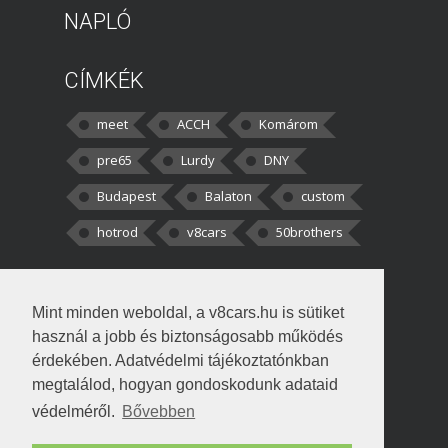
NAPLÓ
CÍMKÉK
meet
ACCH
Komárom
pre65
Lurdy
DNY
Budapest
Balaton
custom
hotrod
v8cars
50brothers
HOZZÁSZÓLÁSOK
Mint minden weboldal, a v8cars.hu is sütiket
kortisz:
Elszúrtam! Én csak két
használ a jobb és biztonságosabb működés
darabbaal számoltam. Nem tudtam, hogy fél autót,
érdekében. Adatvédelmi tájékoztatónkban
megtalálod, hogyan gondoskodunk adataid
Béke:
Tényleg nagyon jó kérdés volt
védelméről.
Bővebben
!fasza Örültem is nagyon, amikor