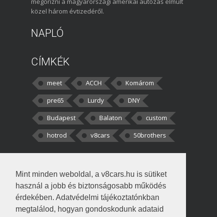
megőrizni a magyarországi amerikai autózás elmúlt
közel három évtizedéről.
NAPLÓ
CÍMKÉK
meet
ACCH
Komárom
pre65
Lurdy
DNY
Budapest
Balaton
custom
hotrod
v8cars
50brothers
HOZZÁSZÓLÁSOK
Mint minden weboldal, a v8cars.hu is sütiket
kortisz:
Elszúrtam! Én csak két
használ a jobb és biztonságosabb működés
darabbaal számoltam. Nem tudtam, hogy fél autót,
érdekében. Adatvédelmi tájékoztatónkban
megtalálod, hogyan gondoskodunk adataid