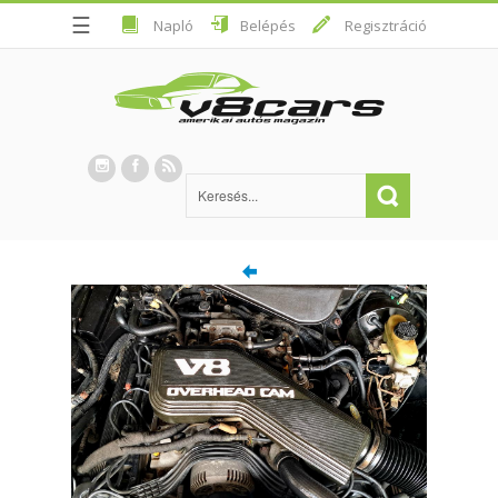
☰
Napló
Belépés
Regisztráció