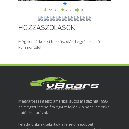
AtiTC
237
0
HOZZÁSZÓLÁSOK
Még nem érkezett hozzászólás. Legyél az első
kommentelő!
Magyarország első amerikai autós magazinja 1998-
as megszületése óta együtt fejlődik a hazai amerikai
autós kultúrával.
Feladatunknak tekintjük a lehető legtöbbet