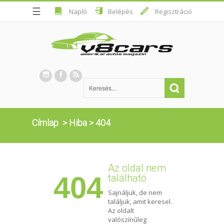
☰
Napló
Belépés
Regisztráció
Címlap
>
Hiba
>
404
Az oldal nem
404
található
Sajnáljuk, de nem
találjuk, amit keresel.
Az oldalt
valószínűleg