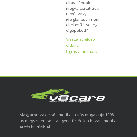
eltávolították,
megváltoztatták a
nevét vagy
ideiglenesen nem
elérhető. Esetleg
elgépelted?
Vissza az előző
oldalra
Ugrás a címlapra
Magyarország első amerikai autós magazinja 1998-
as megszületése óta együtt fejlődik a hazai amerikai
autós kultúrával.