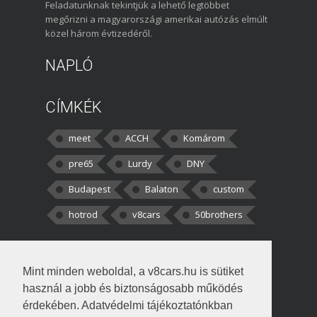
Feladatunknak tekintjük a lehető legtöbbet
megőrizni a magyarországi amerikai autózás elmúlt
közel három évtizedéről.
NAPLÓ
CÍMKÉK
meet
ACCH
Komárom
pre65
Lurdy
DNY
Budapest
Balaton
custom
hotrod
v8cars
50brothers
HOZZÁSZÓLÁSOK
Mint minden weboldal, a v8cars.hu is sütiket
kortisz:
Elszúrtam! Én csak két
használ a jobb és biztonságosabb működés
darabbaal számoltam. Nem tudtam, hogy fél autót,
érdekében. Adatvédelmi tájékoztatónkban