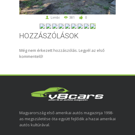
Limbi
381
0
HOZZÁSZÓLÁSOK
Még nem érkezett hozzászólás. Legyél az első
kommentelő!
Magyarország első amerikai autós magazinja 1998-
as megszületése óta együtt fejlődik a hazai amerikai
autós kultúrával.