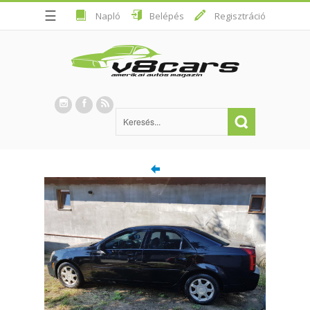
☰
Napló
Belépés
Regisztráció