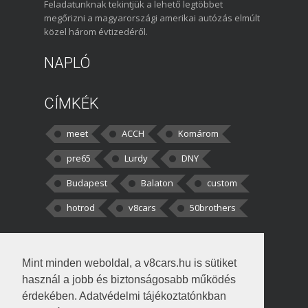
Feladatunknak tekintjük a lehető legtöbbet
megőrizni a magyarországi amerikai autózás elmúlt
közel három évtizedéről.
NAPLÓ
CÍMKÉK
meet
ACCH
Komárom
pre65
Lurdy
DNY
Budapest
Balaton
custom
hotrod
v8cars
50brothers
HOZZÁSZÓLÁSOK
Mint minden weboldal, a v8cars.hu is sütiket
kortisz:
Elszúrtam! Én csak két
használ a jobb és biztonságosabb működés
darabbaal számoltam. Nem tudtam, hogy fél autót,
érdekében. Adatvédelmi tájékoztatónkban