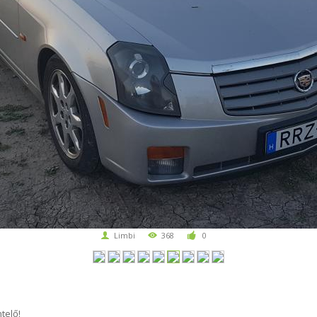
Limbi
368
0
telő!