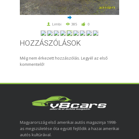
Limbi
385
0
HOZZÁSZÓLÁSOK
Még nem érkezett hozzászólás. Legyél az első
kommentelő!
Magyarország első amerikai autós magazinja 1998-
as megszületése óta együtt fejlődik a hazai amerikai
autós kultúrával.