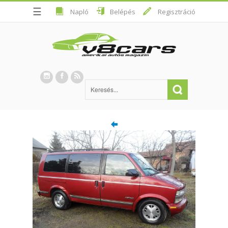
☰
Napló
Belépés
Regisztráció