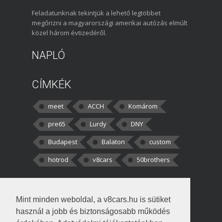
Feladatunknak tekintjük a lehető legtöbbet
megőrizni a magyarországi amerikai autózás elmúlt
közel három évtizedéről.
NAPLÓ
CÍMKÉK
meet
ACCH
Komárom
pre65
Lurdy
DNY
Budapest
Balaton
custom
hotrod
v8cars
50brothers
HOZZÁSZÓLÁSOK
Mint minden weboldal, a v8cars.hu is sütiket
kortisz:
Elszúrtam! Én csak két
használ a jobb és biztonságosabb működés
darabbaal számoltam. Nem tudtam, hogy fél autót,