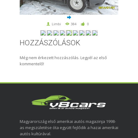
Limbi
384
0
HOZZÁSZÓLÁSOK
Még nem érkezett hozzászólás. Legyél az első
kommentelő!
Magyarország első amerikai autós magazinja 1998-
as megszületése óta együtt fejlődik a hazai amerikai
autós kultúrával.