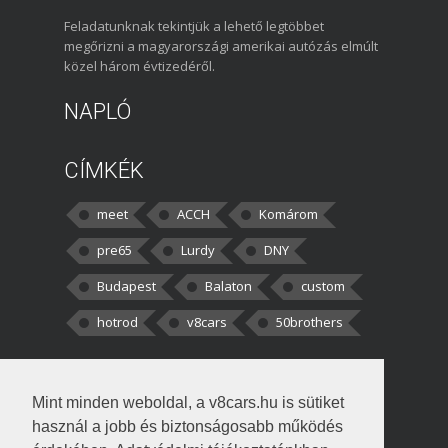
Feladatunknak tekintjük a lehető legtöbbet
megőrizni a magyarországi amerikai autózás elmúlt
közel három évtizedéről.
NAPLÓ
CÍMKÉK
meet
ACCH
Komárom
pre65
Lurdy
DNY
Budapest
Balaton
custom
hotrod
v8cars
50brothers
HOZZÁSZÓLÁSOK
Mint minden weboldal, a v8cars.hu is sütiket
kortisz:
Elszúrtam! Én csak két
használ a jobb és biztonságosabb működés
darabbaal számoltam. Nem tudtam, hogy fél autót,