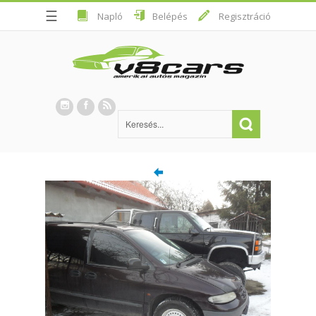
☰
Napló
Belépés
Regisztráció