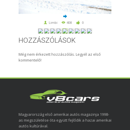
Limbi
408
0
HOZZÁSZÓLÁSOK
Még nem érkezett hozzászólás. Legyél az első
kommentelő!
Magyarország első amerikai autós magazinja 1998-
as megszületése óta együtt fejlődik a hazai amerikai
autós kultúrával.