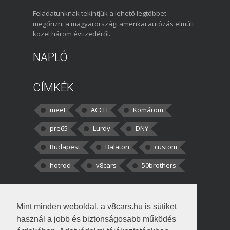
Feladatunknak tekintjük a lehető legtöbbet
megőrizni a magyarországi amerikai autózás elmúlt
közel három évtizedéről.
NAPLÓ
CÍMKÉK
meet
ACCH
Komárom
pre65
Lurdy
DNY
Budapest
Balaton
custom
hotrod
v8cars
50brothers
HOZZÁSZÓLÁSOK
Mint minden weboldal, a v8cars.hu is sütiket
kortisz:
Elszúrtam! Én csak két
használ a jobb és biztonságosabb működés
darabbaal számoltam. Nem tudtam, hogy fél autót,