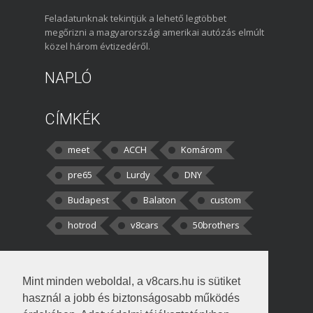
Feladatunknak tekintjük a lehető legtöbbet
megőrizni a magyarországi amerikai autózás elmúlt
közel három évtizedéről.
NAPLÓ
CÍMKÉK
meet
ACCH
Komárom
pre65
Lurdy
DNY
Budapest
Balaton
custom
hotrod
v8cars
50brothers
HOZZÁSZÓLÁSOK
Mint minden weboldal, a v8cars.hu is sütiket
kortisz:
Elszúrtam! Én csak két
használ a jobb és biztonságosabb működés
darabbaal számoltam. Nem tudtam, hogy fél autót,