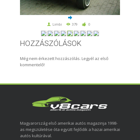
Limbi
379
0
HOZZÁSZÓLÁSOK
Még nem érkezett hozzászólás. Legyél az első
kommentelő!
Magyarország első amerikai autós magazinja 1998-
as megszületése óta együtt fejlődik a hazai amerikai
autós kultúrával.