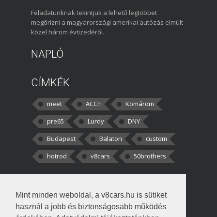
Feladatunknak tekintjük a lehető legtöbbet
megőrizni a magyarországi amerikai autózás elmúlt
közel három évtizedéről.
NAPLÓ
CÍMKÉK
meet
ACCH
Komárom
pre65
Lurdy
DNY
Budapest
Balaton
custom
hotrod
v8cars
50brothers
HOZZÁSZÓLÁSOK
Mint minden weboldal, a v8cars.hu is sütiket
kortisz:
Elszúrtam! Én csak két
használ a jobb és biztonságosabb működés
darabbaal számoltam. Nem tudtam, hogy fél autót,