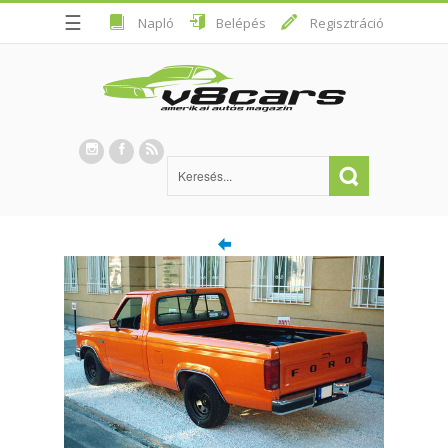
☰
Napló
Belépés
Regisztráció