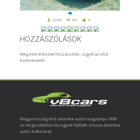
Limbi
431
0
HOZZÁSZÓLÁSOK
Még nem érkezett hozzászólás. Legyél az első
kommentelő!
Magyarország első amerikai autós magazinja 1998-
as megszületése óta együtt fejlődik a hazai amerikai
autós kultúrával.