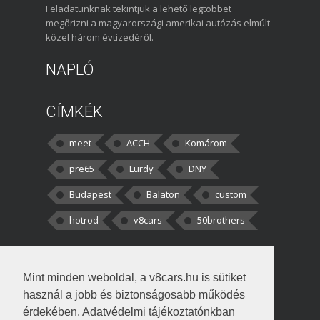
Feladatunknak tekintjük a lehető legtöbbet
megőrizni a magyarországi amerikai autózás elmúlt
közel három évtizedéről.
NAPLÓ
CÍMKÉK
meet
ACCH
Komárom
pre65
Lurdy
DNY
Budapest
Balaton
custom
hotrod
v8cars
50brothers
HOZZÁSZÓLÁSOK
Mint minden weboldal, a v8cars.hu is sütiket
kortisz:
Elszúrtam! Én csak két
használ a jobb és biztonságosabb működés
darabbaal számoltam. Nem tudtam, hogy fél autót,
érdekében. Adatvédelmi tájékoztatónkban