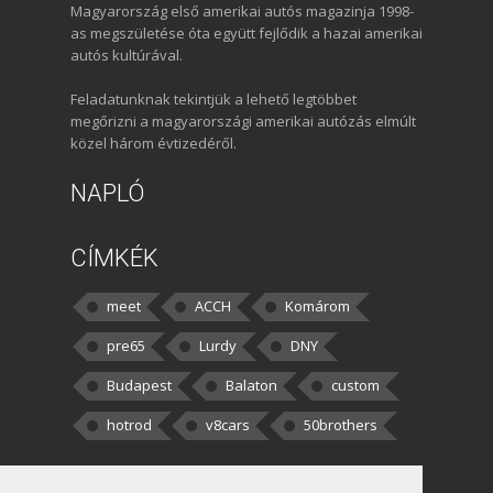
Magyarország első amerikai autós magazinja 1998-
as megszületése óta együtt fejlődik a hazai amerikai
autós kultúrával.
Feladatunknak tekintjük a lehető legtöbbet
megőrizni a magyarországi amerikai autózás elmúlt
közel három évtizedéről.
NAPLÓ
CÍMKÉK
meet
ACCH
Komárom
pre65
Lurdy
DNY
Budapest
Balaton
custom
hotrod
v8cars
50brothers
HOZZÁSZÓLÁSOK