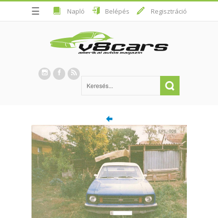
☰
Napló
Belépés
Regisztráció