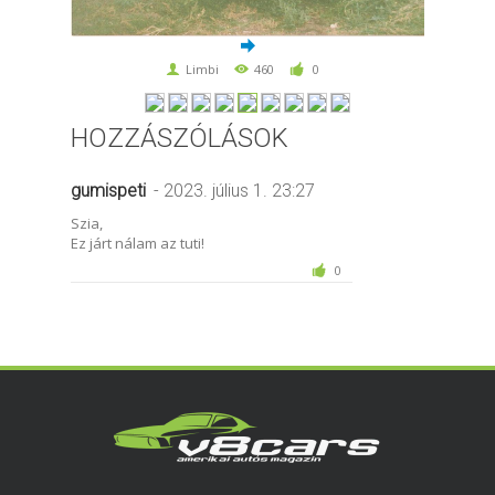
Limbi
460
0
HOZZÁSZÓLÁSOK
gumispeti
- 2023. július 1. 23:27
Szia,
Ez járt nálam az tuti!
0