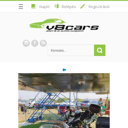
☰
Napló
Belépés
Regisztráció