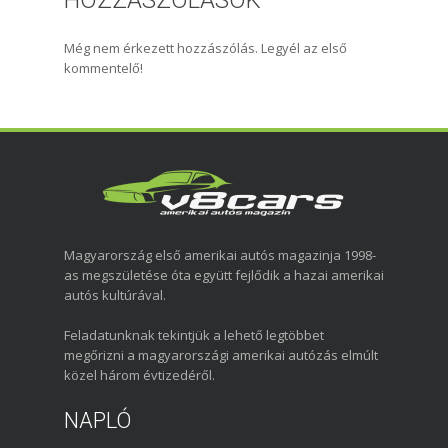
Még nem érkezett hozzászólás. Legyél az első
kommentelő!
Magyarország első amerikai autós magazinja 1998-
as megszületése óta együtt fejlődik a hazai amerikai
autós kultúrával.
Feladatunknak tekintjük a lehető legtöbbet
megőrizni a magyarországi amerikai autózás elmúlt
közel három évtizedéről.
NAPLÓ