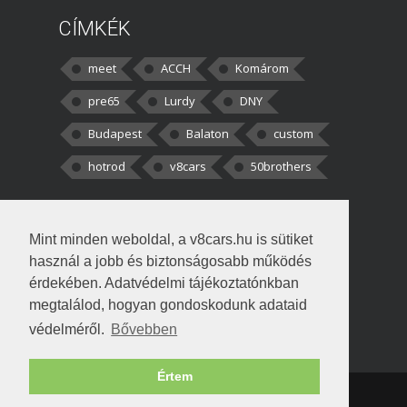
CÍMKÉK
meet
ACCH
Komárom
pre65
Lurdy
DNY
Budapest
Balaton
custom
hotrod
v8cars
50brothers
HOZZÁSZÓLÁSOK
Mint minden weboldal, a v8cars.hu is sütiket
kortisz:
Elszúrtam! Én csak két
használ a jobb és biztonságosabb működés
darabbaal számoltam. Nem tudtam, hogy fél autót,
érdekében. Adatvédelmi tájékoztatónkban
megtalálod, hogyan gondoskodunk adataid
Béke:
Tényleg nagyon jó kérdés volt
védelméről.
Bővebben
!fasza Örültem is nagyon, amikor
Értem
Copyright © 1998-2026 v8cars.hu
T
|
|
Szerzői jogok