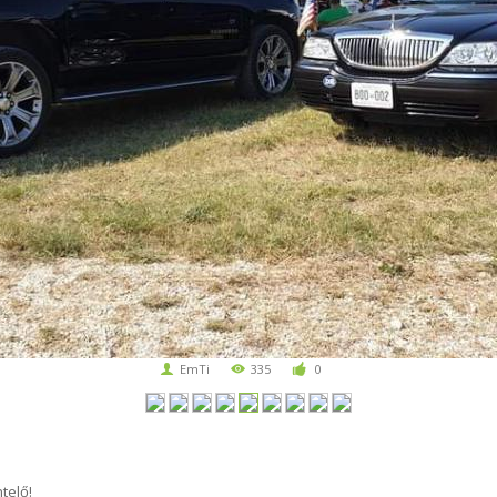
EmTi
335
0
telő!