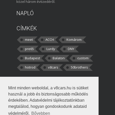
közel három évtizedéről.
NAPLÓ
CÍMKÉK
meet
ACCH
Komárom
pre65
Lurdy
DNY
Budapest
Balaton
custom
hotrod
v8cars
50brothers
HOZZÁSZÓLÁSOK
Mint minden weboldal, a v8cars.hu is sütiket
kortisz:
Elszúrtam! Én csak két
használ a jobb és biztonságosabb működés
darabbaal számoltam. Nem tudtam, hogy fél autót,
érdekében. Adatvédelmi tájékoztatónkban
megtalálod, hogyan gondoskodunk adataid
Béke:
Tényleg nagyon jó kérdés volt
védelméről.
Bővebben