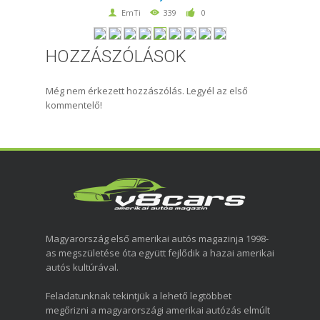
EmTi
339
0
HOZZÁSZÓLÁSOK
Még nem érkezett hozzászólás. Legyél az első
kommentelő!
Magyarország első amerikai autós magazinja 1998-
as megszületése óta együtt fejlődik a hazai amerikai
autós kultúrával.
Feladatunknak tekintjük a lehető legtöbbet
megőrizni a magyarországi amerikai autózás elmúlt