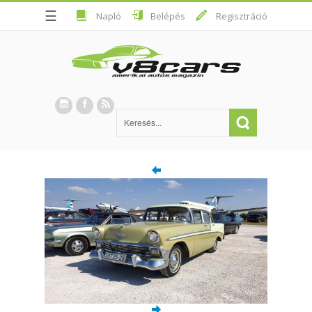
☰
Napló
Belépés
Regisztráció