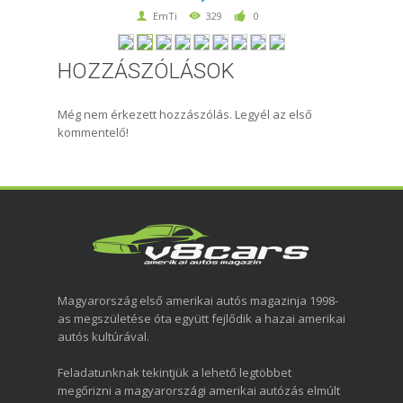
EmTi
329
0
HOZZÁSZÓLÁSOK
Még nem érkezett hozzászólás. Legyél az első
kommentelő!
Magyarország első amerikai autós magazinja 1998-
as megszületése óta együtt fejlődik a hazai amerikai
autós kultúrával.
Feladatunknak tekintjük a lehető legtöbbet
megőrizni a magyarországi amerikai autózás elmúlt