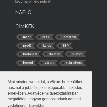
közel három évtizedéről.
NAPLÓ
CÍMKÉK
meet
ACCH
Komárom
pre65
Lurdy
DNY
Budapest
Balaton
custom
hotrod
v8cars
50brothers
HOZZÁSZÓLÁSOK
Mint minden weboldal, a v8cars.hu is sütiket
kortisz:
Elszúrtam! Én csak két
használ a jobb és biztonságosabb működés
darabbaal számoltam. Nem tudtam, hogy fél autót,
érdekében. Adatvédelmi tájékoztatónkban
megtalálod, hogyan gondoskodunk adataid
Béke:
Tényleg nagyon jó kérdés volt
védelméről.
Bővebben